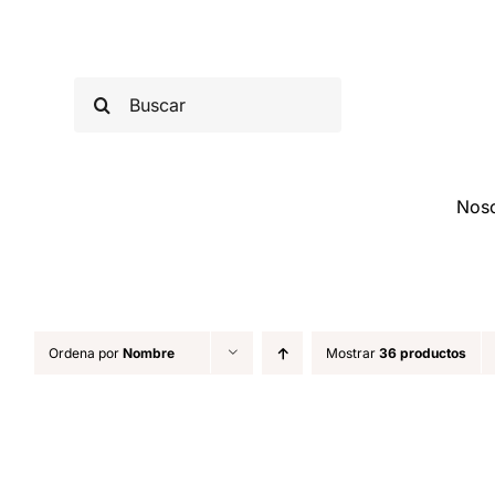
Saltar
al
contenido
Buscar:
Noso
Ordena por
Nombre
Mostrar
36 productos