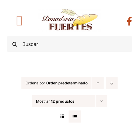
Saltar
al
Toggle
contenido
Navigation
Buscar:
Nosotros
Productos
Categorías
Ordena por
Orden predeterminado
Mostrar
12 productos
Noticias
Contacto