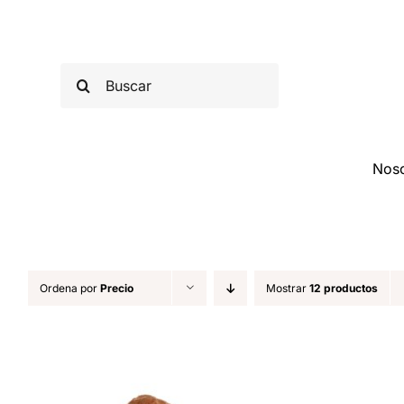
Saltar
al
contenido
Buscar:
Noso
Ordena por
Precio
Mostrar
12 productos