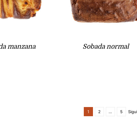
da manzana
Sobada normal
1
2
…
5
Sigu